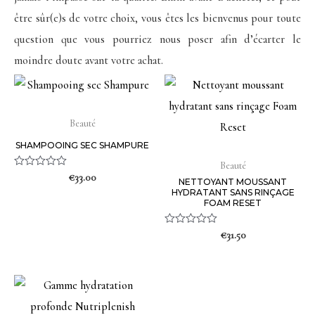
être sûr(e)s de votre choix, vous êtes les bienvenus pour toute
question que vous pourriez nous poser afin d’écarter le
moindre doute avant votre achat.
Beauté
SHAMPOOING SEC SHAMPURE
Beauté
N
€
33.00
NETTOYANT MOUSSANT
o
HYDRATANT SANS RINÇAGE
t
FOAM RESET
e
0
s
N
€
31.50
u
o
r
t
5
e
0
s
u
r
5