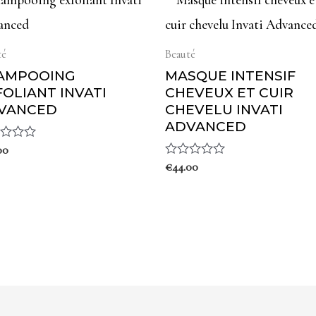
té
Beauté
AMPOOING
MASQUE INTENSIF
FOLIANT INVATI
CHEVEUX ET CUIR
VANCED
CHEVELU INVATI
ADVANCED
00
Note
€
44.00
0
sur
5