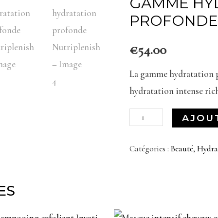
GAMME HY
profonde
PROFONDE 
Nutriplenish
€
54.00
La gamme hydratation
hydratation intense ric
AJOU
Catégories :
Beauté
,
Hydra
ES