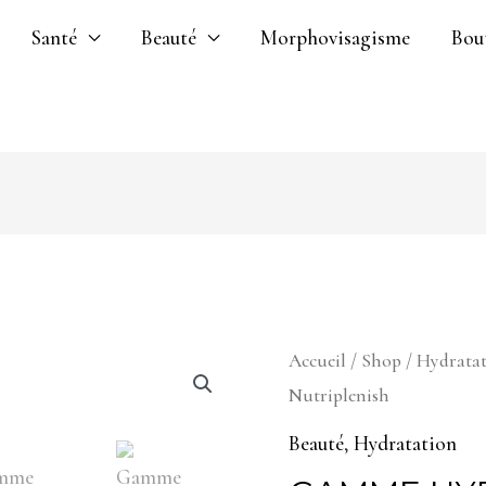
Santé
Beauté
Morphovisagisme
Bou
quantité
Accueil
/
Shop
/
Hydrata
Nutriplenish
de
Gamme
Beauté
,
Hydratation
hydratation