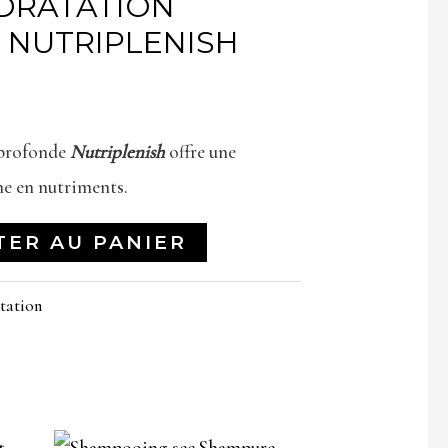
DRATATION
NUTRIPLENISH
 profonde
Nutriplenish
offre une
he en nutriments.
TER AU PANIER
tation