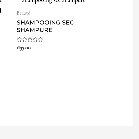
Beauté
SHAMPOOING SEC
SHAMPURE
Note
€
33.00
0
sur
5