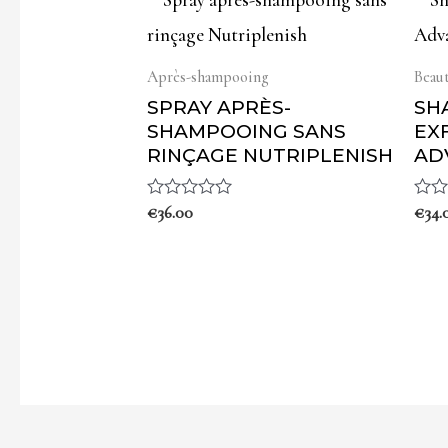
Après-shampooing
Beau
SPRAY APRÈS-
SH
SHAMPOOING SANS
EX
RINÇAGE NUTRIPLENISH
AD
Note
€
36.00
Note
€
34.
0
0
sur
sur
5
5