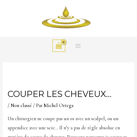
Aller
MAIN
au
MENU
contenu
COUPER LES CHEVEUX…
/
Non classé
/ Par
Michel Ortega
Un chirurgien ne coupe pas un os avec un scalpel, ou un
appendice avec une scie… Il n’y a pas de règle absolue en