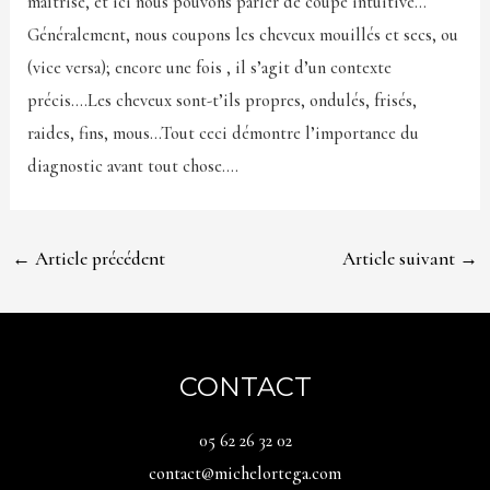
maîtrise, et ici nous pouvons parler de coupe intuitive…
Généralement, nous coupons les cheveux mouillés et secs, ou
(vice versa); encore une fois , il s’agit d’un contexte
précis….Les cheveux sont-t’ils propres, ondulés, frisés,
raides, fins, mous…Tout ceci démontre l’importance du
diagnostic avant tout chose….
←
Article précédent
Article suivant
→
CONTACT
05 62 26 32 02
contact@michelortega.com